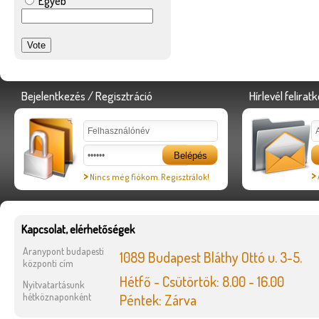
Egyéb
Bejelentkezés / Regisztráció
Hírlevél felirat
>
>
Nincs még fiókom. Regisztrálok!
Kapcsolat, elérhetőségek
Aranypont budapesti
1089 Budapest Bláthy Ottó u. 3-5.
központi cím
Hétfő - Csütörtök: 8.00 - 16.00
Nyitvatartásunk
hétköznaponként
Péntek: Zárva