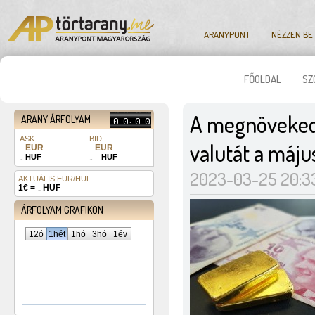
ARANYPONT
NÉZZEN BE
FŐOLDAL
SZ
4
8
4
8
5
9
5
9
A megnövekedet
ARANY ÁRFOLYAM
:
0
0
0
0
1
1
1
1
ASK
BID
valutát a máju
3
3
EUR
EUR
693
692
1 350
1 349
HUF
HUF
2023-03-25 20:3
Y-values
AKTUÁLIS EUR/HUF
365,4
1€ =
HUF
ÁRFOLYAM GRAFIKON
12ó
1hét
1hó
3hó
1év