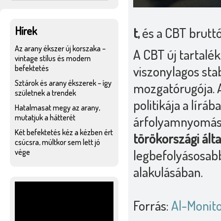
Hírek
t,
és a CBT bruttó
Az arany ékszer új korszaka –
A CBT új tartalé
vintage stílus és modern
viszonylagos stab
befektetés
Sztárok és arany ékszerek – így
mozgatórugója. A
születnek a trendek
politikája a lír
Hatalmasat megy az arany,
mutatjuk a hátterét
árfolyamnyomás 
Két befektetés kéz a kézben ért
törökországi ált
csúcsra, múltkor sem lett jó
legbefolyásosabb
vége
alakulásában.
Forrás:
Al-Monit