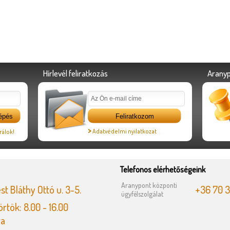
Hírlevél feliratkozás
Aranyp
>
Adatvédelmi nyilatkozat
rálok!
Telefonos elérhetőségeink
Aranypont központi
t Bláthy Ottó u. 3-5.
+36 70 
ügyfélszolgálat
rtök: 8.00 - 16.00
va