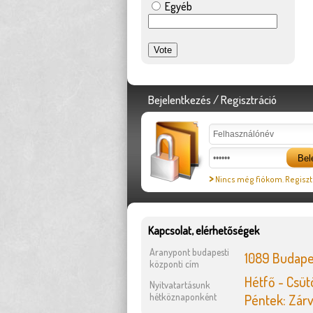
Egyéb
Bejelentkezés / Regisztráció
>
Nincs még fiókom. Regiszt
Kapcsolat, elérhetőségek
Aranypont budapesti
1089 Budapes
központi cím
Hétfő - Csütö
Nyitvatartásunk
hétköznaponként
Péntek: Zár