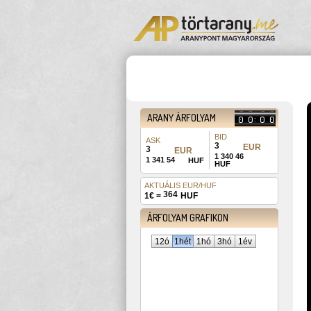
4
8
4
8
5
9
5
9
ARANY ÁRFOLYAM
:
0
0
0
0
1
1
1
1
ASK
BID
3 674,60
3 673,89
EUR
EUR
1 341 54
1 340 46
HUF
HUF
Y-values
AKTUÁLIS EUR/HUF
364
1€ =
HUF
ÁRFOLYAM GRAFIKON
12ó
1hét
1hó
3hó
1év