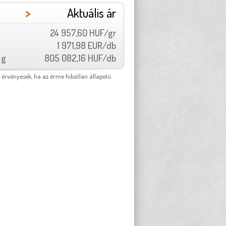
>
Aktuális ár
24 957,60 HUF/gr
1 971,98 EUR/db
 g
805 082,16 HUF/db
 érvényesek, ha az érme hibátlan állapotú.