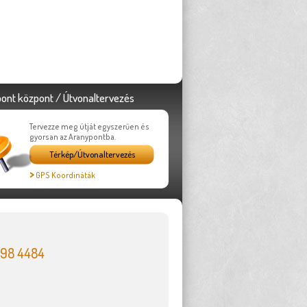
ont központ / Útvonaltervezés
Tervezze meg útját egyszerűen és
gyorsan az Aranypontba.
Térkép/Útvonaltervezés
>
GPS Koordináták
398 4484