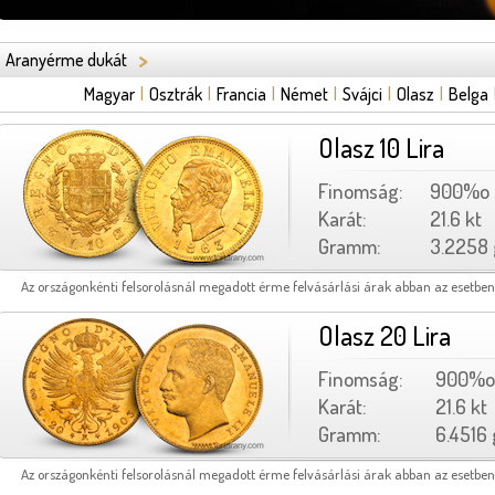
>
Aranyérme dukát
Magyar
|
Osztrák
|
Francia
|
Német
|
Svájci
|
Olasz
|
Belga
Olasz 10 Lira
Finomság:
900%o
Karát:
21.6 kt
Gramm:
3.2258 
Az országonkénti felsorolásnál megadott érme felvásárlási árak abban az esetben
Olasz 20 Lira
Finomság:
900%o
Karát:
21.6 kt
Gramm:
6.4516 
Az országonkénti felsorolásnál megadott érme felvásárlási árak abban az esetben