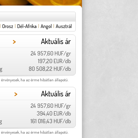
|
Orosz
|
Dél-Afrika
|
Angol
|
Ausztrál
>
Aktuális ár
24 957,60 HUF/gr
197,20 EUR/db
g
80 508,22 HUF/db
 érvényesek, ha az érme hibátlan állapotú.
>
Aktuális ár
24 957,60 HUF/gr
394,40 EUR/db
g
161 016,43 HUF/db
 érvényesek, ha az érme hibátlan állapotú.