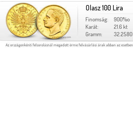
Olasz 100 Lira
Finomság:
900%o
Karát:
21.6 kt
Gramm:
32.2580
Az országonkénti felsorolásnál megadott érme felvásárlási árak abban az esetben