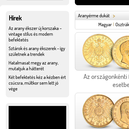
>
Aranyérme dukát
Hírek
Magyar
|
Osztrá
Az arany ékszer új korszaka –
vintage stílus és modern
befektetés
Sztárok és arany ékszerek – így
születnek a trendek
Hatalmasat megy az arany,
mutatjuk a hátterét
Az országonkénti 
Két befektetés kéz a kézben ért
csúcsra, múltkor sem lett jó
esetbe
vége