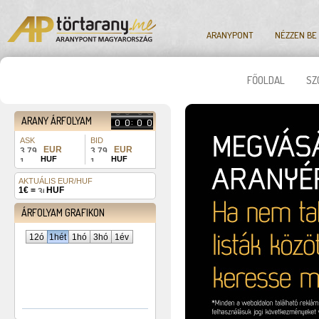
ARANYPONT
NÉZZEN BE
FŐOLDAL
SZ
4
8
4
8
5
9
5
9
ARANY ÁRFOLYAM
:
0
0
0
0
1
1
1
1
ASK
BID
3
3
EUR
EUR
7
7
1 384
1 383
HUF
HUF
574,
295,
Y-values
AKTUÁLIS EUR/HUF
364
1€ =
HUF
ÁRFOLYAM GRAFIKON
12ó
1hét
1hó
3hó
1év