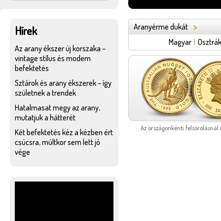
>
Aranyérme dukát
Hírek
Magyar
|
Osztrá
Az arany ékszer új korszaka –
vintage stílus és modern
befektetés
Sztárok és arany ékszerek – így
születnek a trendek
Hatalmasat megy az arany,
mutatjuk a hátterét
Az országonkénti felsorolásnál
Két befektetés kéz a kézben ért
csúcsra, múltkor sem lett jó
vége