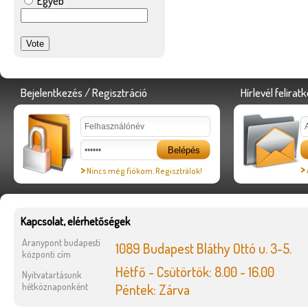
Egyéb
Bejelentkezés / Regisztráció
Hírlevél felirat
>
>
Nincs még fiókom. Regisztrálok!
Kapcsolat, elérhetőségek
Aranypont budapesti
1089 Budapest Bláthy Ottó u. 3-5.
központi cím
Hétfő - Csütörtök: 8.00 - 16.00
Nyitvatartásunk
hétköznaponként
Péntek: Zárva