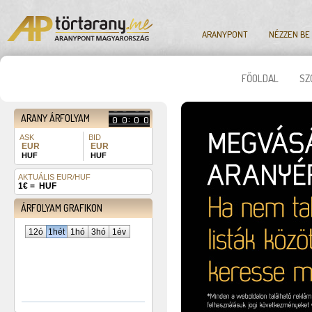
ARANYPONT
NÉZZEN BE
FŐOLDAL
SZ
4
8
4
8
5
9
5
9
ARANY ÁRFOLYAM
:
0
0
0
0
1
1
1
1
ASK
BID
3
3
EUR
EUR
717
716
1
1
HUF
HUF
358
355
Y-values
AKTUÁLIS EUR/HUF
365,0
1€ =
HUF
ÁRFOLYAM GRAFIKON
12ó
1hét
1hó
3hó
1év